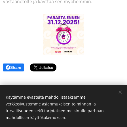
vastaanotolle ja käyttää sen myöhemmin.
Share
Käytämme evästeitä mahdollistaaksemme
verkkosivustomme asianmukaisen toiminnan ja
turvallisuuden sekä tarjotaksemme sinulle parhaan
mahdollisen käyttökokemuksen.
T:mi Pasi Paavisto| Selkä suorana uuteen päivään