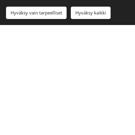
Hyväksy vain tarpeelliset
Hyväksy kaikki
Aloita
Luo kotisivut ilmaiseksi!