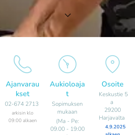
Ajanvarau
Aukioloaja
Osoite
kset
t
Keskustie 5
a
02-674 2713
Sopimuksen
29200
mukaan
arkisin klo
Harjavalta
09:00 alkaen
(Ma - Pe:
📍4.9.2025
09.00 - 19:00
alkaen