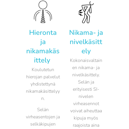
Hieronta
Nikama- ja
ja
nivelkäsitt
nikamakäs
ely
ittely
Kokonaisvaltain
en nikama- ja
Koulutetun
nivelkäsittely.
hierojan palvelut
Selän ja
yhdistettynä
erityisesti SI-
nikamakäsittelyy
nivelen
n.
virheasennot
Selän
voivat aiheuttaa
virheasentojen ja
kipuja myös
selkäkipujen
raajoista aina