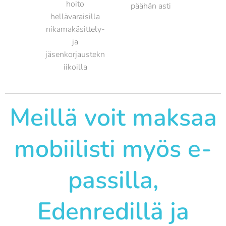
hoito
päähän asti
hellävaraisilla
nikamakäsittely-
ja
jäsenkorjaustekn
iikoilla
Meillä voit maksaa
mobiilisti myös e-
passilla,
Edenredillä ja